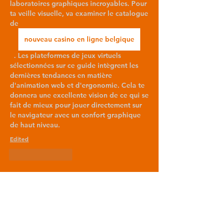
laboratoires graphiques incroyables. Pour 
ta veille visuelle, va examiner le catalogue 
de  
nouveau casino en ligne belgique
  . Les plateformes de jeux virtuels 
sélectionnées sur ce guide intègrent les 
dernières tendances en matière 
d'animation web et d'ergonomie. Cela te 
donnera une excellente vision de ce qui se 
fait de mieux pour jouer directement sur 
le navigateur avec un confort graphique 
de haut niveau.
Edited
Like
Reply
Show more replies
Over
Welkom in de groep! Je kunt contact