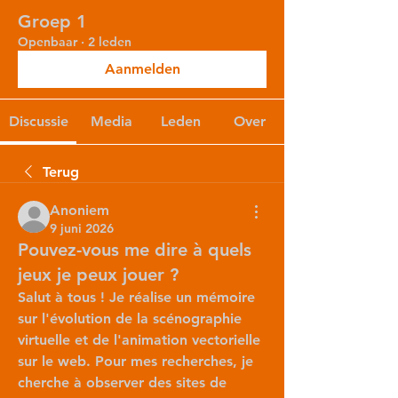
Groep 1
Openbaar
·
2 leden
Aanmelden
Discussie
Media
Leden
Over
Terug
Anoniem
9 juni 2026
Pouvez-vous me dire à quels
jeux je peux jouer ?
Salut à tous ! Je réalise un mémoire 
sur l'évolution de la scénographie 
virtuelle et de l'animation vectorielle 
sur le web. Pour mes recherches, je 
cherche à observer des sites de 