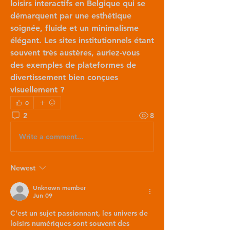
loisirs interactifs en Belgique qui se 
démarquent par une esthétique 
soignée, fluide et un minimalisme 
élégant. Les sites institutionnels étant 
souvent très austères, auriez-vous 
des exemples de plateformes de 
divertissement bien conçues 
visuellement ?
0
2
8
Write a comment...
Newest
Unknown member
Jun 09
C'est un sujet passionnant, les univers de 
loisirs numériques sont souvent des 